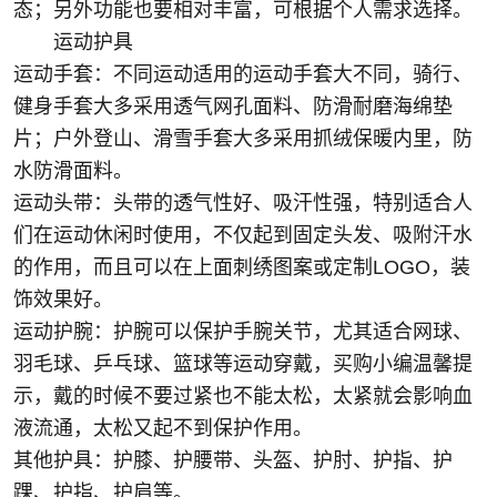
态；另外功能也要相对丰富，可根据个人需求选择。
运动护具
运动手套：不同运动适用的运动手套大不同，骑行、
健身手套大多采用透气网孔面料、防滑耐磨海绵垫
片；户外登山、滑雪手套大多采用抓绒保暖内里，防
水防滑面料。
运动头带：头带的透气性好、吸汗性强，特别适合人
们在运动休闲时使用，不仅起到固定头发、吸附汗水
的作用，而且可以在上面刺绣图案或定制LOGO，装
饰效果好。
运动护腕：护腕可以保护手腕关节，尤其适合网球、
羽毛球、乒乓球、篮球等运动穿戴，买购小编温馨提
示，戴的时候不要过紧也不能太松，太紧就会影响血
液流通，太松又起不到保护作用。
其他护具：护膝、护腰带、头盔、护肘、护指、护
踝、护指、护肩等。